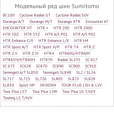
Модельный ряд шин Sumitomo
BC100
Cyclone Radial GT
Cyclone Radial SUV
Durango A/T
Durango M/T
Durango XTR
Encounter AT
ENCOUNTER HT
HTR +
HTR 200
HTR 2000
HTR 50Z
HTR 55Z
HTR A/S P01
HTR A/S P02
HTR Enhance C/X
HTR Enhance L/X
HTR H4
HTR Sport A/T
HTR Sport H/P
HTR T4
HTR Z
HTR Z II
HTR Z III
HTR4
HTR60G/HTR60V
HTR65H/HTR60H
HTR70
Radial SL535
SC 617
SC 673
SC628
SC870
SC890
SC900
SC910
Serengeti A/T SL850
Serengeti SL840
SL2 / SL2A
SL717
SL725
SL726
SL805
SL825
SL828
SL830
Sport HP
SRIXON4
TOUR PLUS LSH & LSV
Tour Plus LST
Tour Plus LSW
Tour Plus LX T/H/V
Touring LS T/H/V