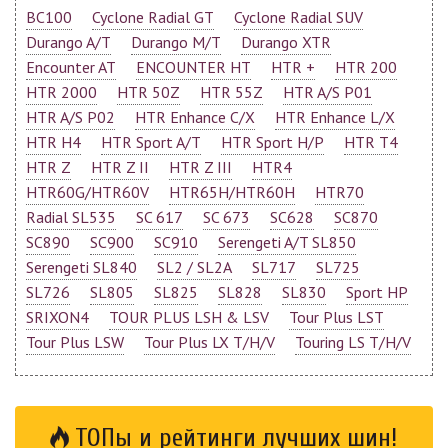
BC100
Cyclone Radial GT
Cyclone Radial SUV
Durango A/T
Durango M/T
Durango XTR
Encounter AT
ENCOUNTER HT
HTR +
HTR 200
HTR 2000
HTR 50Z
HTR 55Z
HTR A/S P01
HTR A/S P02
HTR Enhance C/X
HTR Enhance L/X
HTR H4
HTR Sport A/T
HTR Sport H/P
HTR T4
HTR Z
HTR Z II
HTR Z III
HTR4
HTR60G/HTR60V
HTR65H/HTR60H
HTR70
Radial SL535
SC 617
SC 673
SC628
SC870
SC890
SC900
SC910
Serengeti A/T SL850
Serengeti SL840
SL2 / SL2A
SL717
SL725
SL726
SL805
SL825
SL828
SL830
Sport HP
SRIXON4
TOUR PLUS LSH & LSV
Tour Plus LST
Tour Plus LSW
Tour Plus LX T/H/V
Touring LS T/H/V
ТОПы и рейтинги лучших шин!