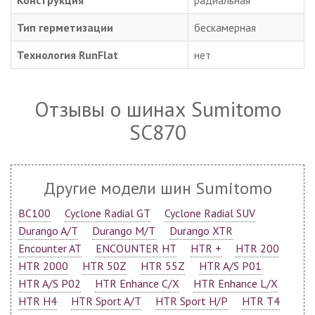
Конструкция
радиальная
Тип герметизации
бескамерная
Технология RunFlat
нет
Отзывы о шинах Sumitomo
SC870
Другие модели шин Sumitomo
BC100
Cyclone Radial GT
Cyclone Radial SUV
Durango A/T
Durango M/T
Durango XTR
Encounter AT
ENCOUNTER HT
HTR +
HTR 200
HTR 2000
HTR 50Z
HTR 55Z
HTR A/S P01
HTR A/S P02
HTR Enhance C/X
HTR Enhance L/X
HTR H4
HTR Sport A/T
HTR Sport H/P
HTR T4