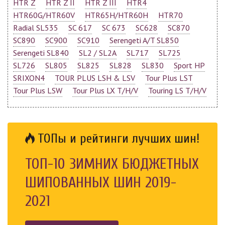
HTR Z
HTR Z II
HTR Z III
HTR4
HTR60G/HTR60V
HTR65H/HTR60H
HTR70
Radial SL535
SC 617
SC 673
SC628
SC870
SC890
SC900
SC910
Serengeti A/T SL850
Serengeti SL840
SL2 / SL2A
SL717
SL725
SL726
SL805
SL825
SL828
SL830
Sport HP
SRIXON4
TOUR PLUS LSH & LSV
Tour Plus LST
Tour Plus LSW
Tour Plus LX T/H/V
Touring LS T/H/V
ТОПы и рейтинги лучших шин!
ТОП-10 ЗИМНИХ БЮДЖЕТНЫХ
ШИПОВАННЫХ ШИН 2019-
2021